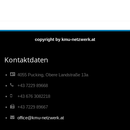
copyright by kmu-netzwerk.at
Kontaktdaten
4055 Pucking, Obere Landstraße 13a
+43 7229 89668
+43 676 3082218
+43 7229 89667
office@kmu-netzwerk.at